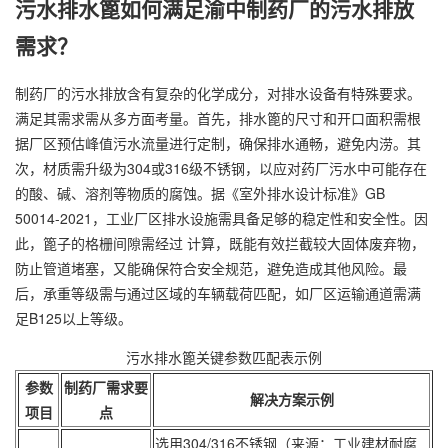
污水排水篦如何满足渝中制药厂的污水排放
需求？
制药厂的污水排放含有复杂的化学成分，对排水设备有特殊要求。
满足其需求需从多方面考量。首先，排水篦的尺寸和开口面积需根
据厂区预估峰值污水流量进行定制，确保排水通畅，避免内涝。其
次，材质需升级为304或316级不锈钢，以应对药厂污水中可能存在
的酸、碱、溶剂等物质的腐蚀。据《室外排水设计标准》GB
50014-2021，工业厂区排水设施需具备足够的稳定性和安全性。因
此，篦子的格栅间隙需经过 计算，既能有效拦截较大固体废弃物，
防止管道堵塞，又能确保符合安全规范，避免造成其他风险。最
后，承重等级需与通过区域的车辆载荷匹配，如厂区运输通道需满
足B125以上等级。
污水排水篦关键参数匹配表示例
参数
制药厂需求要
解决方案示例
项目
点
选用304/316不锈钢（来源：工业建材耐腐