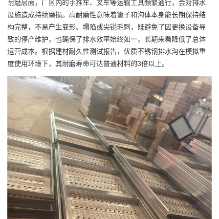
耐磨层面，厂区内的手推车、叉车等运输工具频繁通行，会对排水
设施造成持续磨损。高耐磨性意味着篦子和沟体本身能长期保持结
构完整，不易产生变形、塌陷或尖锐毛刺，既避免了因更换设备导
致的停产维护，也确保了排水效率始终如一，长期来看降低了总体
运营成本。根据建材耐久性测试报告，优质不锈钢排水沟在模拟重
度使用环境下，其耐磨寿命可达普通材料的3倍以上。