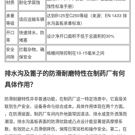
材质
耐化学腐蚀
蚀性标准手册）
承重
达到B125至C250等级（来源：EN 1433 排
适应运输车辆
等级
水沟盖板承重标准）
开口
快速排水，防
设计净开口面积不低于总面积的30%
率
堵塞
安全
拦截杂物，确
格栅间隙控制在10-15毫米之间
间隙
保安全
排水沟及篦子的防滑耐磨特性在制药厂有何
具体作用？
防滑耐磨特性并非普通功能，在制药厂这一特定场景中，它直接关
联到生产安全、设备寿命与综合成本。具体作用体现在两个方面。
，在防滑层面，制药厂车间内外地面常因清洁、排水或意外洒落而
潮湿，排水沟盖板表面的防滑纹路或凸点设计能显著提高摩擦系
数，有效防止人员滑倒摔伤，保障日常巡检和操作安全。第二，在