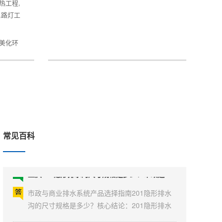
热工程,
,路灯工
重庆智能化不锈钢排水沟规格250乘580乘25毫米如何设计防盗水篦？潼南矿山排水防护工程大量采购能否享受优惠？
,美化环
智能化不锈钢排水沟规格250乘580乘25毫米如
何设计防盗水篦？潼南矿山排水防护工程大量采
购能否享受优惠？ 核心结论：针对250×580×25
毫米规格的智能化不锈钢排水沟，其防盗水篦设
重庆高强度不锈钢排水沟尺寸是多少？生态排水篦子适用于何处？过人盖板防堵能力如何？高竹新菜市场专用350毫米宽580毫米长25毫米厚排水沟盖板介绍。
计关键在于采用内嵌式铰链与专用锁具结构，并
融合智能监测......
高强度不锈钢排水沟与生态排水篦子应用解析针
对排水系统常见问题，核心结论如下：高强度不
常见百科
锈钢排水沟尺寸多样，需根据承重与流量定制；
生态排水篦子主要适用于海绵城市与景观区域；
重庆201隐形排水沟尺寸规格是多少？市政道路水篦常用在哪些场所？合川商场排水选用哪种外观美丽好用的产品？
过人盖板通过优化设计可显著提升防堵能力；高
竹新菜市场专用盖板具备特定尺寸......
市政与商业排水系统产品选择指南201隐形排水
沟的尺寸规格是多少？核心结论：201隐形排水
沟的常见标准宽度为100毫米至300毫米，深度在
100毫米至150毫米之间，长度通常为1米标准