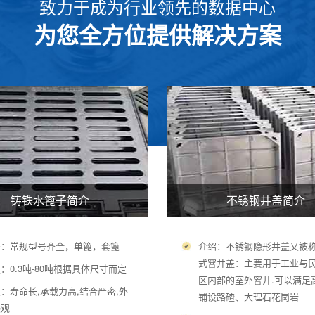
致力于成为行业领先的数据中心
为您全方位提供解决方案
铸铁水篦子简介
不锈钢井盖简介
号：常规型号齐全，单篦，套篦
介绍：不锈钢隐形井盖又被
式窨井盖：主要用于工业与
：0.3吨-80吨根据具体尺寸而定
区内部的室外窨井.可以满足
：寿命长,承载力高,结合严密,外
铺设路碴、大理石花岗岩
美观