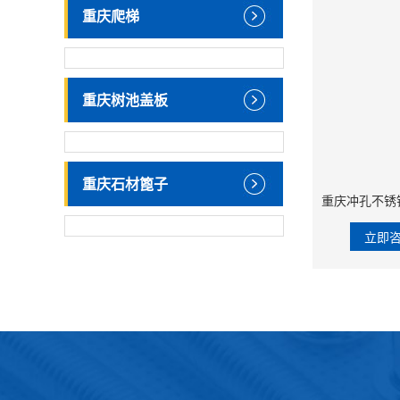
重庆爬梯
重庆树池盖板
重庆石材篦子
立即