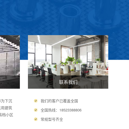
联系我们
称为下沉
我们的客户已覆盖全国
民用建筑
全国热线：18523388806
高档小区
常规型号齐全