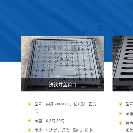
铸铁井盖简介
型号：内径500-1000，长方形，正方
型
形
承重
承重：0.3吨-80吨
特点
用途：电力盖、通信、弱电、强电、
观