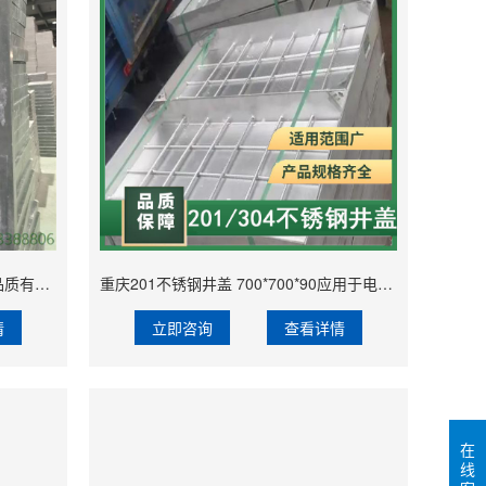
重庆主站树脂水篦子 400x600x30 品质有保障 雨水花园排水 稳固美观
重庆201不锈钢井盖 700*700*90应用于电力供应用 重庆304盖板 耐腐蚀性
情
立即咨询
查看详情
在
线