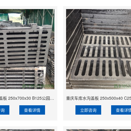
重庆铸铁套篦盖板 250x700x30 B125公园通用 主站厂家 排水效果好
咨询
查看详情
立即咨询
查看详