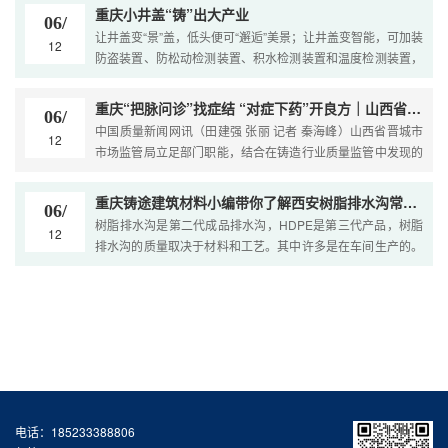
上新型井盖133...
重庆小井盖“铸”出大产业
06/
让井盖变“景”盖，低头便可“邂逅”美景；让井盖变智能，可加装
12
防盗装置、防松动检测装置、积水检测装置和温度检测装置，
通过手机终端就能实时监测井盖状态……让井盖“花样百出”
的，就是位于...
重庆“把脉问诊”找症结 “对症下药”开良方｜山西省晋城市市场监管局多措并举帮扶铸铁井盖制造业整体提升产品质量
06/
中国质量新闻网讯（田建强 张丽 记者 秦海峰）山西省晋城市
12
市场监管局立足部门职能，结合在铸造行业质量监管中发现的
突出问题和发展现状，扎实开展铸铁井盖制造业产品质量技术
帮扶“提质强企...
重庆铸途建筑材料小编带你了解西安树脂排水沟常见知识
06/
树脂排水沟是第二代成品排水沟，HDPE是第三代产品，树脂
12
排水沟的质量取决于材料和工艺。其中许多是在车间生产的。
树脂含量少，混凝土含量多。树脂槽质量较重，人工成本较
高。 HDPE地沟...
电话：185233388806