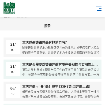
重庆球墨铸铁井盖有抓地力吗？
21/
球墨铸铁井盖抓地力球墨铸铁井盖的抓地力对于保障行人和车
02
辆的安全至关重要。井盖的抓地力主要通过表面的防滑设计和
与地面的紧密贴合来实现。在防滑设计方面，如前文所述，球
墨铸铁井盖通常采用...
重庆是否需要对铸铁井盖材质在美观性与实用性上进行平衡考量？
21/
铸铁井盖材质对美观性与实用性的平衡考量在铸铁井盖的设计
02
中，美观性与实用性是需要平衡考量的两个重要方面。一方
面，铸铁井盖作为城市基础设施的一部分，其外观和质感直接
影响着城市的整体形象...
重庆井盖→“景”盖！咸宁1339个新型井盖上路！
06/
最近市民在市区街头漫游发现车行道、人行道上更新了一批井
12
盖记者从市城管执法委获悉，市城区正在进行窨井盖整治提升
三年行动。今年6月行动展开，截至11月底，市区多条道路换