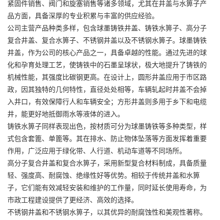
紧固件销售、阀门和旋塞销售等诸多领域，尤其在井盖与水箅子产
品方面，具备深厚的专业积累与丰富的供应经验。
公司主营产品种类多样，包含球墨铸铁井盖、铸铁水箅子、高分子
复合井盖、复合水箅子、不锈钢井盖以及不锈钢水箅子。球墨铸铁
井盖，作为公司的核心产品之一，具备卓越的性能。通过先进的球
化和孕育处理工艺，使铸铁中的石墨呈球状，极大地提升了铸铁的
机械性能，其强度比碳钢更高。在设计上，圆形井盖应用于市区路
政，因其独特的几何特性，直径处处相等，车辆轧起时井盖不会掉
入井口，有效保障行人和车辆安全；方形井盖则多用于乡下和电缆
井，能更好地抵御雨水等液体的进入。
铸铁水箅子同样表现出色，按材质可分为球墨铸铁等多种类型，样
式包含套篦、单篦等。其在排水、防止物体坠落等方面发挥着重要
作用，广泛应用于绿化带、人行道、机动车道等不同场所。
高分子复合井盖和复合水箅子，采用新型复合材料制成，具备质量
轻、强度高、耐腐蚀、绝缘性好等优势。相较于传统井盖和水箅
子，它们能有效减轻安装和维护的工作量，同时延长使用寿命，为
市政工程建设提供了更经济、高效的选择。
不锈钢井盖和不锈钢水箅子，以其优异的耐腐蚀性和美观性著称。