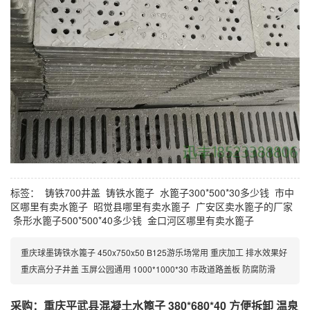
标签：
铸铁700井盖
铸铁水篦子
水篦子300*500*30多少钱
市中
区哪里有卖水篦子
昭觉县哪里有卖水篦子
广安区卖水篦子的厂家
条形水篦子500*500*40多少钱
金口河区哪里有卖水篦子
重庆球墨铸铁水篦子 450x750x50 B125游乐场常用 重庆加工 排水效果好
重庆高分子井盖 玉屏公园通用 1000*1000*30 市政道路盖板 防腐防滑
采购：重庆平武县混凝土水篦子 380*680*40 方便拆卸 温泉