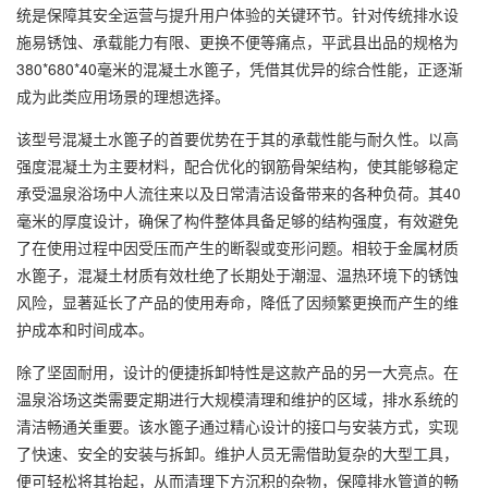
统是保障其安全运营与提升用户体验的关键环节。针对传统排水设
施易锈蚀、承载能力有限、更换不便等痛点，平武县出品的规格为
380*680*40毫米的混凝土水篦子，凭借其优异的综合性能，正逐渐
成为此类应用场景的理想选择。
该型号混凝土水篦子的首要优势在于其的承载性能与耐久性。以高
强度混凝土为主要材料，配合优化的钢筋骨架结构，使其能够稳定
承受温泉浴场中人流往来以及日常清洁设备带来的各种负荷。其40
毫米的厚度设计，确保了构件整体具备足够的结构强度，有效避免
了在使用过程中因受压而产生的断裂或变形问题。相较于金属材质
水篦子，混凝土材质有效杜绝了长期处于潮湿、温热环境下的锈蚀
风险，显著延长了产品的使用寿命，降低了因频繁更换而产生的维
护成本和时间成本。
除了坚固耐用，设计的便捷拆卸特性是这款产品的另一大亮点。在
温泉浴场这类需要定期进行大规模清理和维护的区域，排水系统的
清洁畅通关重要。该水篦子通过精心设计的接口与安装方式，实现
了快速、安全的安装与拆卸。维护人员无需借助复杂的大型工具，
便可轻松将其抬起，从而清理下方沉积的杂物，保障排水管道的畅